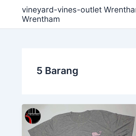
Skip
vineyard-vines-outlet Wrentha
to
Wrentham
content
5 Barang