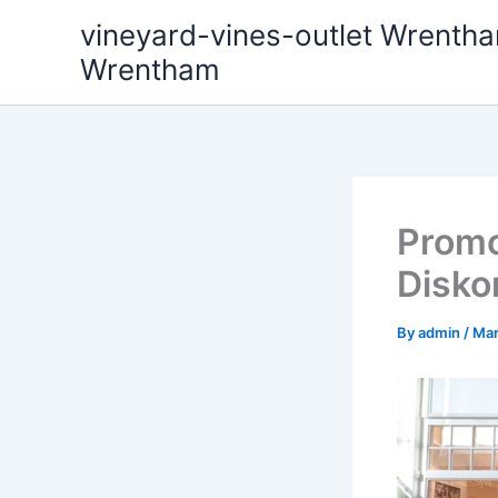
Skip
vineyard-vines-outlet Wrentha
to
Wrentham
content
Promo
Disko
By
admin
/
Mar