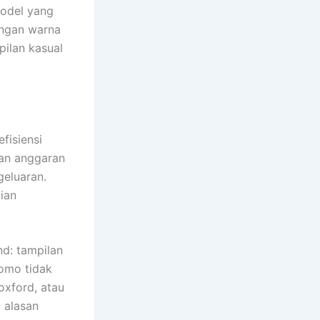
model yang
engan warna
pilan kasual
fisiensi
kan anggaran
geluaran.
ian
nd: tampilan
romo tidak
oxford, atau
u alasan