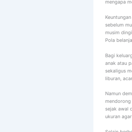
mengapa me
Keuntungan
sebelum mus
musim dingi
Pola belanj
Bagi keluar
anak atau p
sekaligus m
liburan, ac
Namun demik
mendorong p
sejak awal 
ukuran agar
Selain berb