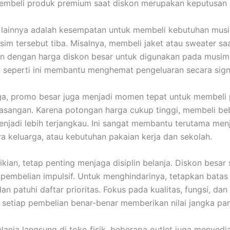
mbeli produk premium saat diskon merupakan keputusan 
 lainnya adalah kesempatan untuk membeli kebutuhan mus
im tersebut tiba. Misalnya, membeli jaket atau sweater saa
n dengan harga diskon besar untuk digunakan pada musim 
a seperti ini membantu menghemat pengeluaran secara signi
ga, promo besar juga menjadi momen tepat untuk membeli 
asangan. Karena potongan harga cukup tinggi, membeli be
enjadi lebih terjangkau. Ini sangat membantu terutama men
ara keluarga, atau kebutuhan pakaian kerja dan sekolah.
ian, tetap penting menjaga disiplin belanja. Diskon besar s
embelian impulsif. Untuk menghindarinya, tetapkan batas
dan patuhi daftar prioritas. Fokus pada kualitas, fungsi, da
 setiap pembelian benar-benar memberikan nilai jangka pan
elanja langsung di toko fisik, beberapa outlet juga menyedi