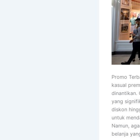
Promo Terba
kasual prem
dinantikan.
yang signif
diskon hing
untuk menda
Namun, agar
belanja yan