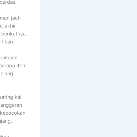
cerdas.
iman jauh
t akhir
berikutnya.
fikan.
pakaian
berapa item
jelang
ering kali
 anggaran
n kecocokan
jang.
akan