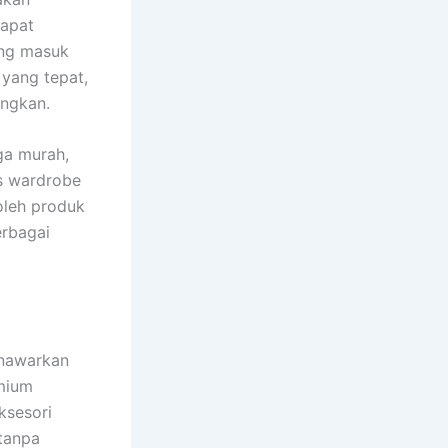
dapat
ang masuk
 yang tepat,
ngkan.
ga murah,
s wardrobe
oleh produk
erbagai
enawarkan
mium
ksesori
 tanpa