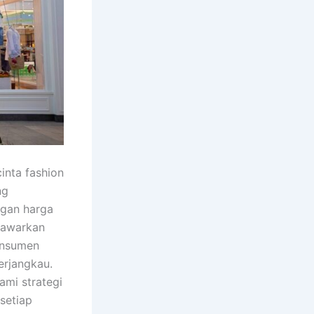
inta fashion
ng
ngan harga
nawarkan
onsumen
erjangkau.
ami strategi
setiap