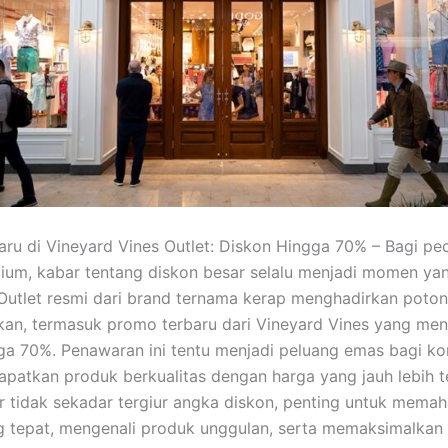
ru di Vineyard Vines Outlet: Diskon Hingga 70% – Bagi pec
ium, kabar tentang diskon besar selalu menjadi momen ya
 Outlet resmi dari brand ternama kerap menghadirkan poto
ikan, termasuk promo terbaru dari Vineyard Vines yang me
ga 70%. Penawaran ini tentu menjadi peluang emas bagi k
patkan produk berkualitas dengan harga yang jauh lebih t
 tidak sekadar tergiur angka diskon, penting untuk memah
g tepat, mengenali produk unggulan, serta memaksimalkan 