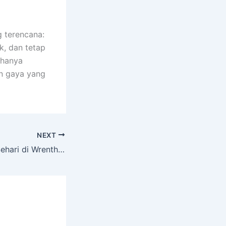
 terencana:
k, dan tetap
 hanya
un gaya yang
NEXT
Itinerary Belanja Sehari di Wrentham Village Premium Outlets