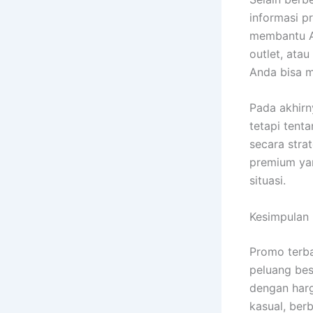
informasi p
membantu An
outlet, ata
Anda bisa 
Pada akhirn
tetapi tent
secara stra
premium yan
situasi.
Kesimpulan
Promo terba
peluang be
dengan harg
kasual, berb