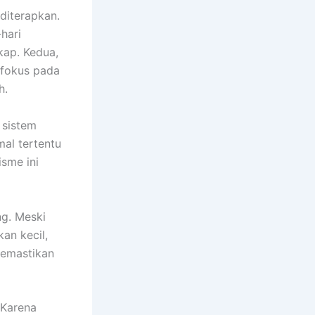
diterapkan.
hari
kap. Kedua,
 fokus pada
h.
 sistem
al tertentu
sme ini
ng. Meski
an kecil,
memastikan
 Karena