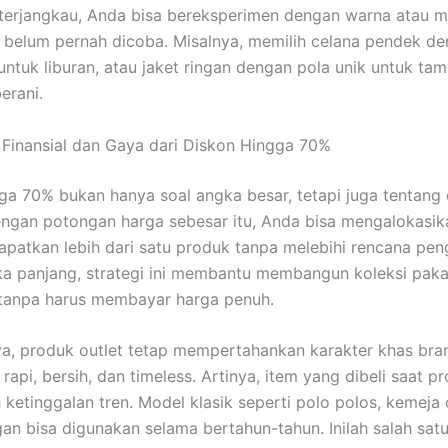
 terjangkau, Anda bisa bereksperimen dengan warna atau 
belum pernah dicoba. Misalnya, memilih celana pendek d
untuk liburan, atau jaket ringan dengan pola unik untuk tam
erani.
Finansial dan Gaya dari Diskon Hingga 70%
ga 70% bukan hanya soal angka besar, tetapi juga tentang e
Dengan potongan harga sebesar itu, Anda bisa mengalokasi
patkan lebih dari satu produk tanpa melebihi rencana pen
a panjang, strategi ini membantu membangun koleksi paka
 tanpa harus membayar harga penuh.
aya, produk outlet tetap mempertahankan karakter khas bra
rapi, bersih, dan timeless. Artinya, item yang dibeli saat p
ketinggalan tren. Model klasik seperti polo polos, kemeja 
gan bisa digunakan selama bertahun-tahun. Inilah salah sat