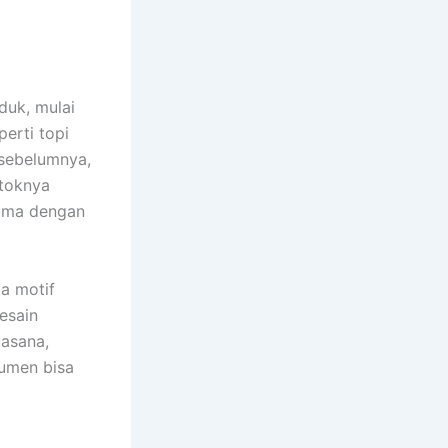
duk, mulai
perti topi
 sebelumnya,
stoknya
sama dengan
a motif
esain
asana,
sumen bisa