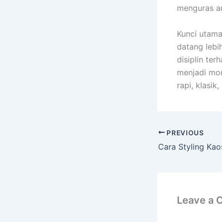
menguras a
Kunci utama
datang lebi
disiplin te
menjadi mom
rapi, klasik
PREVIOUS
Leave a