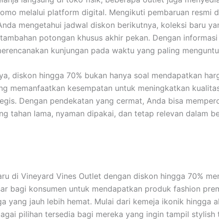
romo melalui platform digital. Mengikuti pembaruan resmi 
da mengetahui jadwal diskon berikutnya, koleksi baru y
u tambahan potongan khusus akhir pekan. Dengan informasi
merencanakan kunjungan pada waktu yang paling menguntu
ya, diskon hingga 70% bukan hanya soal mendapatkan har
ang memanfaatkan kesempatan untuk meningkatkan kualita
tegis. Dengan pendekatan yang cermat, Anda bisa memper
g tahan lama, nyaman dipakai, dan tetap relevan dalam b
ru di Vineyard Vines Outlet dengan diskon hingga 70% m
sar bagi konsumen untuk mendapatkan produk fashion pre
a yang jauh lebih hemat. Mulai dari kemeja ikonik hingga a
agai pilihan tersedia bagi mereka yang ingin tampil stylish